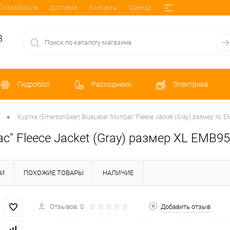
О страйкболе
Доставка
Контакты
Аренда
8
Гидробол
Расходники
Электрика
•
Куртка (EmersonGear) BlueLabel "Muntjac" Fleece Jacket (Gray) размер XL
jac" Fleece Jacket (Gray) размер XL EMB
КИ
ПОХОЖИЕ ТОВАРЫ
НАЛИЧИЕ
Отзывов: 0
Добавить отзыв