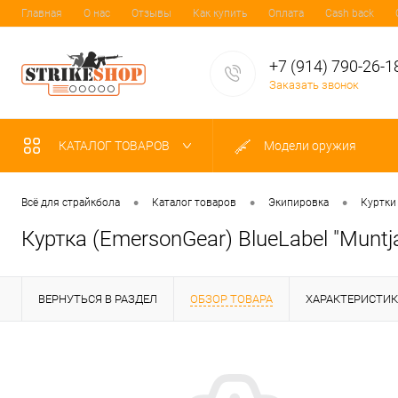
Главная
О нас
Отзывы
Как купить
Оплата
Cash back
+7 (914) 790-26-1
Заказать звонок
КАТАЛОГ ТОВАРОВ
Модели оружия
•
•
•
Всё для страйкбола
Каталог товаров
Экипировка
Куртки
Куртка (EmersonGear) BlueLabel "Munt
ВЕРНУТЬСЯ В РАЗДЕЛ
ОБЗОР ТОВАРА
ХАРАКТЕРИСТИ