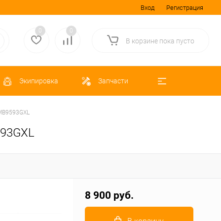
Вход
Регистрация
0
0
В корзине
пока
пусто
Экипировка
Запчасти
 EMB9593GXL
9593GXL
8 900 руб.