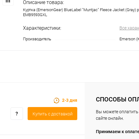
Описание товара:
Куртка (EmersonGear) BlueLabel "Muntjac" Fleece Jacket (Gray)
EMB9593GXL
Характеристики:
Все хара
Производитель
Emerson (
СПОСОБЫ ОП
2-3 дня
Вы можете оплатить 
Купить c доставкой
сайте онлайн.
Принимаем к оплат