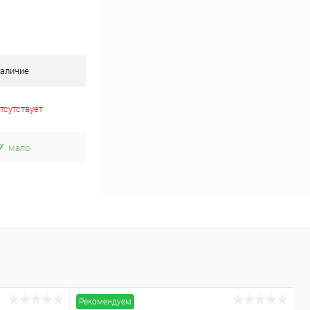
аличие
тсутствует
мало
Рекомендуем
Р