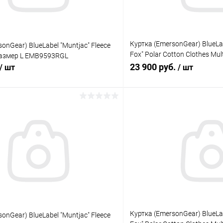
Куртка (EmersonGear) BlueLabe
onGear) BlueLabel "Muntjac" Fleece
Fox" Polar Cotton Clothes Mul
размер L EMB9593RGL
EMB9601MTX
23 900 руб.
/ шт
/ шт
В корзину
В корз
 клик
Сравнение
Купить в 1 клик
ое
В наличии
В избранное
Куртка (EmersonGear) BlueLabe
onGear) BlueLabel "Muntjac" Fleece