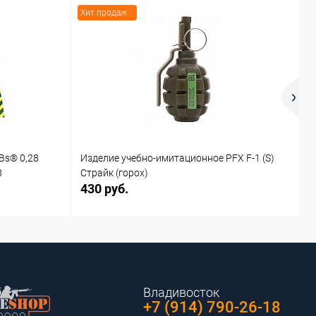
Хит продаж
Х
Bs® 0,28
Изделие учебно-имитационное PFX F-1 (S)
И
8
Страйк (горох)
С
430 руб.
4
Владивосток
+7 (914) 790-26-18