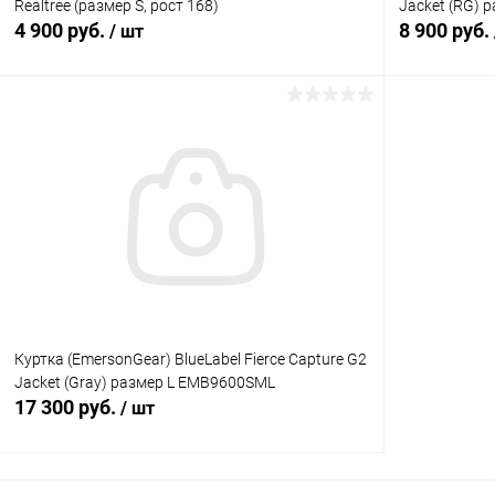
Realtree (размер S, рост 168)
Jacket (RG)
4 900 руб.
8 900 руб.
/ шт
В корзину
Купить в 1 клик
Сравнение
Купить в 1
В избранное
В наличии
В избранн
Куртка (EmersonGear) BlueLabel Fierce Capture G2
Jacket (Gray) размер L EMB9600SML
17 300 руб.
/ шт