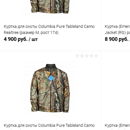
Куртка для охоты Columbia Pure Tableland Camo
Куртка (Emers
Realtree (размер М, рост 174)
Jacket (RG) 
4 900 руб.
8 900 руб.
/ шт
В корзину
Купить в 1 клик
Сравнение
Купить в 1
В избранное
В наличии
В избранн
Куртка для охоты Columbia Pure Tableland Camo
Куртка (Emers