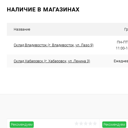
В корзину
НАЛИЧИЕ В МАГАЗИНАХ
Купить в 1 клик
Сравнение
В избранное
В наличии
Название
Г
ПН-ПТ:
Склад Владивосток (г. Владивосток, ул. Лазо 9)
11:00-
Склад Хабаровск (г. Хабаровск, ул. Ленина 3)
Ежедневн
Рекомендуем
Рекомендуем