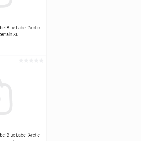
l Blue Label "Arctic
terrain XL
ину
Сравнение
В наличии
l Blue Label "Arctic