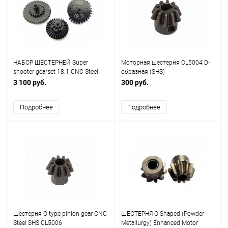
НАБОР ШЕСТЕРНЕЙ Super
Моторная шестерня CL5004 D-
shooter gearset 18:1 CNC Steel
образная (SHS)
SHS CL14002
3 100 руб.
300 руб.
Подробнее
Подробнее
Шестерня O type pinion gear CNC
ШЕСТЕРНЯ O Shaped (Powder
Steel SHS CL5006
Metallurgy) Enhanced Motor