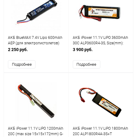
АКБ BlueMAX 7.4V Lipo 600mAh
АКБ iPower 11.1V LiPO 3600mAh
AEP (для электропистолетов)
30C ALP3600R4-3S, Size(mm):
23x44x138, Large Type
2 250 руб.
3 900 руб.
Подробнее
Подробнее
АКБ iPower 11.1V LiPO 1200mAh
АКБ iPower 11.1V LiPO 1800mAh
20C (max size 15x15x172mm) G-
20C ALP1800R4A-3S+T