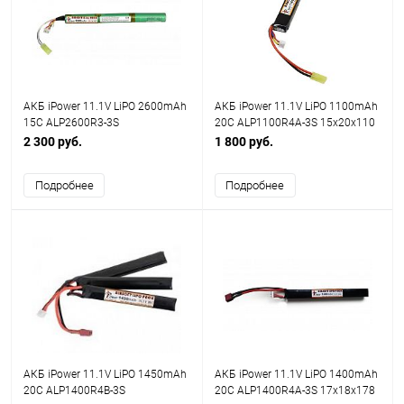
АКБ iPower 11.1V LiPO 2600mAh
АКБ iPower 11.1V LiPO 1100mAh
15C ALP2600R3-3S
20C ALP1100R4A-3S 15x20x110
18x18x198mm mini type
mini type
2 300 руб.
1 800 руб.
Подробнее
Подробнее
АКБ iPower 11.1V LiPO 1450mAh
АКБ iPower 11.1V LiPO 1400mAh
20C ALP1400R4B-3S
20C ALP1400R4A-3S 17x18x178