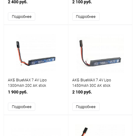
трехлепестковый 7x18x130 с Т
2 400 руб.
2 100 руб.
коннектором
Подробнее
Подробнее
АКБ BlueMAX 7.4V Lipo
АКБ BlueMAX 7.4V Lipo
1300mAh 20C AK stick
1450mAh 30C AK stick
13.5x21x128mm АК-серия под
15x16.5x115mm АК-серия под
1 900 руб.
2 100 руб.
крышку, M4, G36
крышку, M4, G36
Подробнее
Подробнее