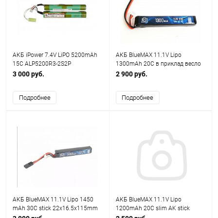
АКБ iPower 7.4V LiPO 5200mAh
АКБ BlueMAX 11.1V Lipo
15C ALP5200R3-2S2P
1300mAh 20C в приклад весло
18x18x134mm mini type
20*21*128* mm
3 000 руб.
2 900 руб.
Подробнее
Подробнее
АКБ BlueMAX 11.1V Lipo 1450
АКБ BlueMAX 11.1V Lipo
mAh 30C stick 22x16.5x115mm
1200mAh 20C slim AK stick
АК-серия под крышку
15x14x185mm АК-серия под