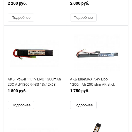
36 type,VAL/VSS и AK-type
Size(mm): 18x34x102, с т-
2 200 руб.
2 000 руб.
коннектором
Подробнее
Подробнее
АКБ iPower 11.1V LiPO 1300mAh
АКБ BlueMAX 7.4V Lipo
20C ALP1300R4-3S 13x42x68
1200mAh 20C slim AK stick
mini type
11.5x17x185mm АК-серия под
1 800 руб.
1 750 руб.
крышку
Подробнее
Подробнее