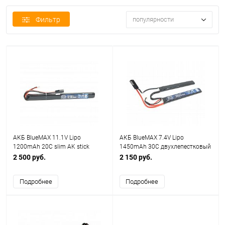
Фильтр
популярности
АКБ BlueMAX 11.1V Lipo
АКБ BlueMAX 7.4V Lipo
1200mAh 20C slim AK stick
1450mAh 30C двухлепестковый
17x17x185mm АК-серия под
7,5x17x115mm AUG, M4, G36
2 500 руб.
2 150 руб.
крышку
Подробнее
Подробнее