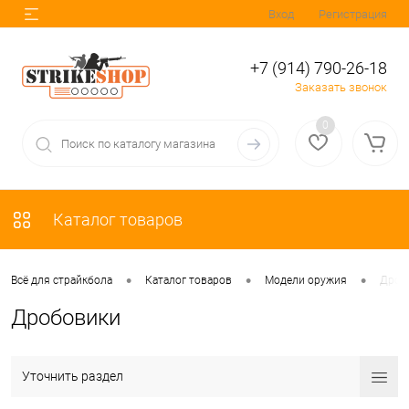
Вход
Регистрация
+7 (914) 790-26-18
Заказать звонок
0
Каталог товаров
•
•
•
Всё для страйкбола
Каталог товаров
Модели оружия
Дроб
Дробовики
Уточнить раздел