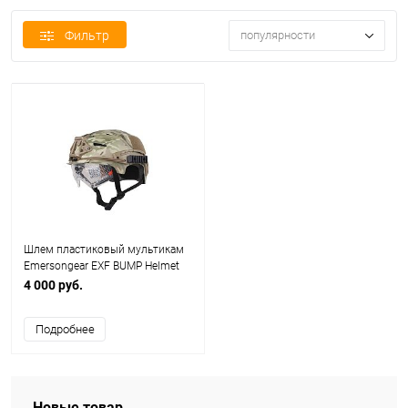
Фильтр
популярности
Шлем пластиковый мультикам
Emersongear EXF BUMP Helmet
Protective MC EM8981D
4 000 руб.
Подробнее
Новые товар