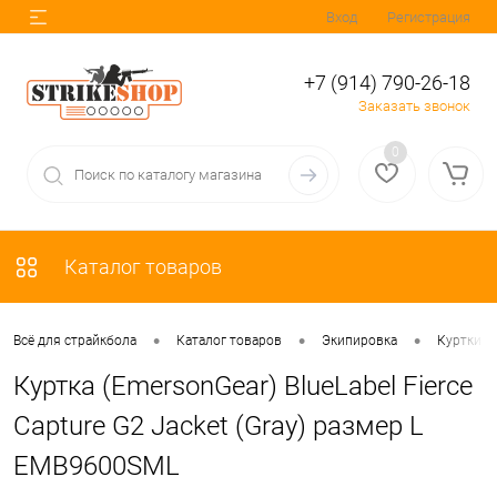
Вход
Регистрация
+7 (914) 790-26-18
Заказать звонок
0
Каталог товаров
•
•
•
Всё для страйкбола
Каталог товаров
Экипировка
Куртки
Куртка (EmersonGear) BlueLabel Fierce
Capture G2 Jacket (Gray) размер L
EMB9600SML