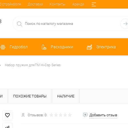
О страйкболе
Доставка
Контакты
Аренда
8
Гидробол
Расходники
Электрика
•
Набор пружин дляTM Hi-Cap Series
КИ
ПОХОЖИЕ ТОВАРЫ
НАЛИЧИЕ
Отзывов: 0
Добавить отзыв