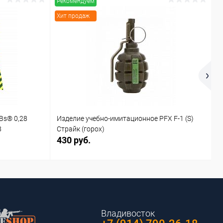
Рекомендуем
Р
Хит продаж
Х
Bs® 0,28
Изделие учебно-имитационное PFX F-1 (S)
И
8
Страйк (горох)
С
430 руб.
4
Владивосток