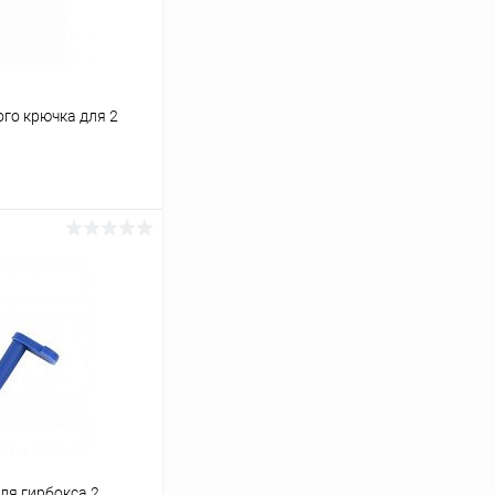
го крючка для 2
ину
Сравнение
В наличии
ля гирбокса 2