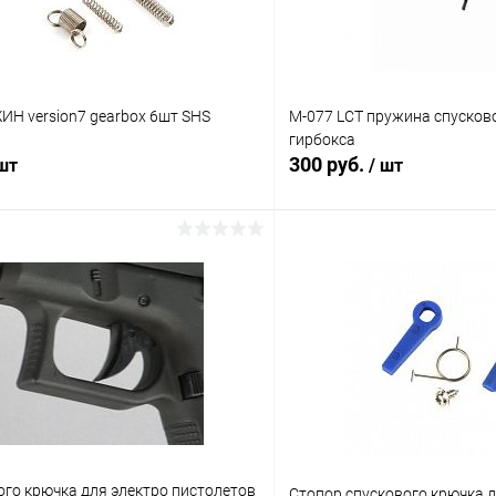
Н version7 gearbox 6шт SHS
M-077 LCT пружина спусково
гирбокса
300 руб.
 шт
/ шт
В корзину
В корз
 клик
Сравнение
Купить в 1 клик
ое
В наличии
В избранное
ого крючка для электро пистолетов
Стопор спускового крючка д