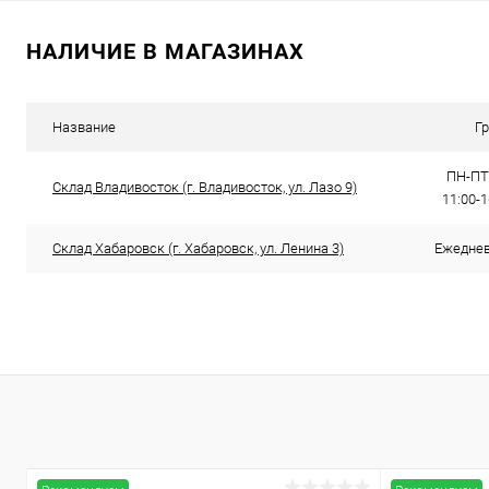
В корзину
НАЛИЧИЕ В МАГАЗИНАХ
Купить в 1 клик
Сравнение
Купить в 1
В избранное
В наличии
В избранн
Название
Г
ПН-ПТ:
Склад Владивосток (г. Владивосток, ул. Лазо 9)
11:00-
Склад Хабаровск (г. Хабаровск, ул. Ленина 3)
Ежедневн