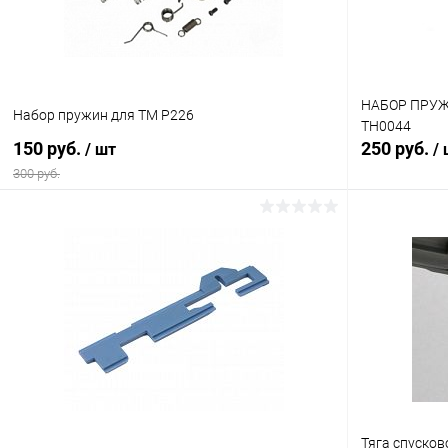
НАБОР ПРУЖИ
Набор пружин для TM P226
TH0044
150 руб.
250 руб.
/ шт
/
300 руб.
В корзину
Купить в 1 клик
Сравнение
Купить в 1
В избранное
В наличии
В избранн
Тяга спусков