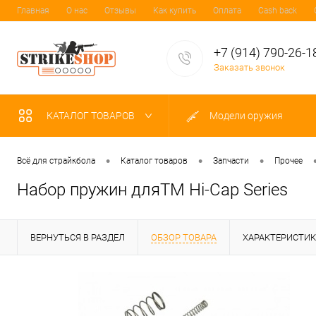
Главная
О нас
Отзывы
Как купить
Оплата
Cash back
+7 (914) 790-26-1
Заказать звонок
КАТАЛОГ ТОВАРОВ
Модели оружия
•
•
•
Всё для страйкбола
Каталог товаров
Запчасти
Прочее
Набор пружин дляTM Hi-Cap Series
ВЕРНУТЬСЯ В РАЗДЕЛ
ОБЗОР ТОВАРА
ХАРАКТЕРИСТИ