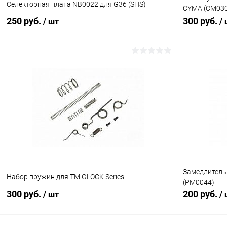
Селекторная плата NB0022 для G36 (SHS)
CYMA (CM03
CM127 CM128
250 руб.
300 руб.
/ шт
/
В корзину
Купить в 1 клик
Сравнение
Купить в 1
В избранное
В наличии
В избранн
Замедлитель 
Набор пружин для TM GLOCK Series
(PM0044)
300 руб.
200 руб.
/ шт
/