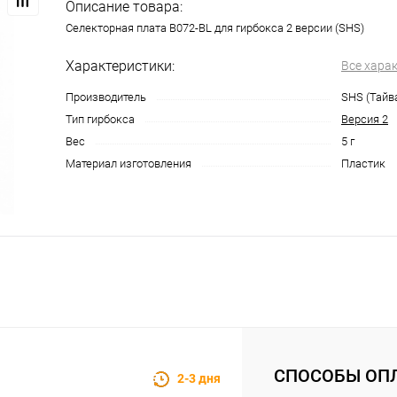
Описание товара:
Селекторная плата B072-BL для гирбокса 2 версии (SHS)
Характеристики:
Все хара
Производитель
SHS (Тайв
Тип гирбокса
Версия 2
Вес
5 г
Материал изготовления
Пластик
СПОСОБЫ ОП
2-3 дня