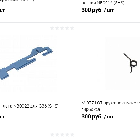
версии NB0016 (SHS)
300 руб.
 шт
/ шт
В корзину
В корз
 клик
Сравнение
Купить в 1 клик
ое
В наличии
В избранное
M-077 LCT пружина спусково
плата NB0022 для G36 (SHS)
гирбокса
300 руб.
 шт
/ шт