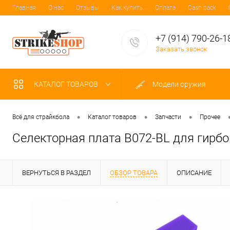
Главная
О нас
Отзывы
Как купить
Оплата
Cash back
+7 (914) 790-26-1
Заказать звонок
КАТАЛОГ ТОВАРОВ
Модели оружия
•
•
•
Всё для страйкбола
Каталог товаров
Запчасти
Прочее
Селекторная плата B072-BL для гирбо
ВЕРНУТЬСЯ В РАЗДЕЛ
ОБЗОР ТОВАРА
ОПИСАНИЕ