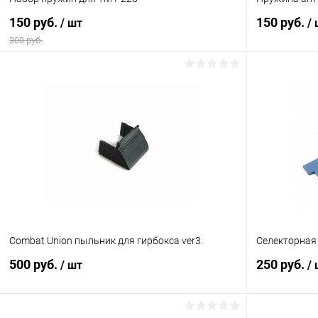
150 руб.
150 руб.
/ шт
/
300 руб.
В корзину
Купить в 1 клик
Сравнение
Купить в 1
В избранное
В наличии
В избранн
Combat Union пыльник для гирбокса ver3.
Селекторная 
500 руб.
250 руб.
/ шт
/