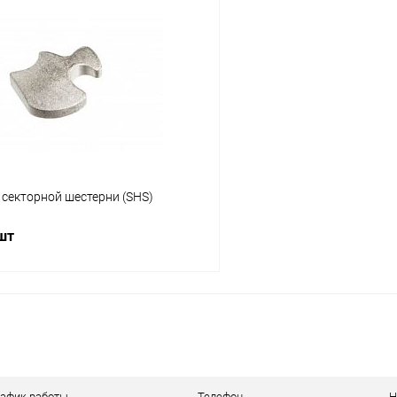
В корзину
В корз
 клик
Сравнение
Купить в 1 клик
ое
В наличии
В избранное
секторной шестерни (SHS)
 шт
В корзину
 клик
Сравнение
ое
В наличии
рафик работы
Телефон
Н