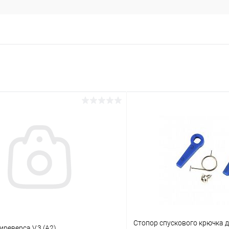
Стопор спускового крючка д
реверса V.3 (A2)