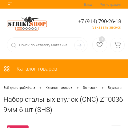
Вход
Регистрация
+7 (914) 790-26-18
Заказать звонок
0
Каталог товаров
•
•
•
Всё для страйкбола
Каталог товаров
Запчасти
Втулки и п
Набор стальных втулок (CNC) ZT0036
9мм 6 шт (SHS)