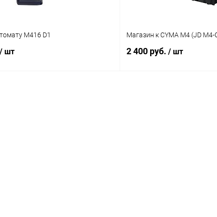
втомату M416 D1
Магазин к CYMA M4 (JD M4-
2 400 руб.
/ шт
/ шт
В корзину
В корз
 клик
Сравнение
Купить в 1 клик
ое
В наличии
В избранное