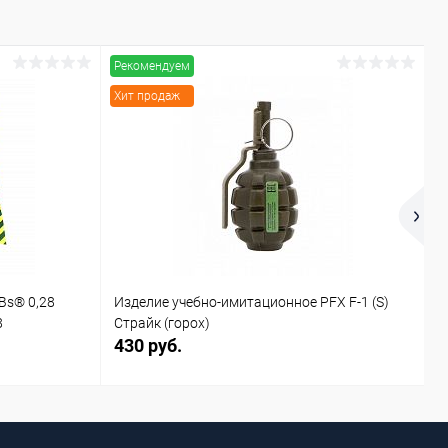
Рекомендуем
Р
Хит продаж
Х
Bs® 0,28
Изделие учебно-имитационное PFX F-1 (S)
И
8
Страйк (горох)
С
430 руб.
4