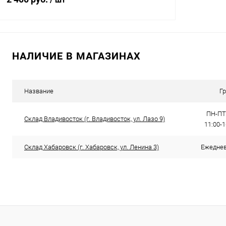
В корзину
НАЛИЧИЕ В МАГАЗИНАХ
Купить в 1 клик
Сравнение
В избранное
В наличии
Название
Г
ПН-ПТ:
Склад Владивосток (г. Владивосток, ул. Лазо 9)
11:00-
Склад Хабаровск (г. Хабаровск, ул. Ленина 3)
Ежедневн