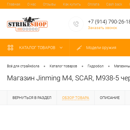
Главная
О нас
Отзывы
Как купить
Оплата
Cash back
+7 (914) 790-26-1
Заказать звонок
КАТАЛОГ ТОВАРОВ
Модели оружия
•
•
•
Всё для страйкбола
Каталог товаров
Гидробол
Магазин
Магазин Jinming M4, SCAR, M938-5 ч
ВЕРНУТЬСЯ В РАЗДЕЛ
ОБЗОР ТОВАРА
ОПИСАНИЕ