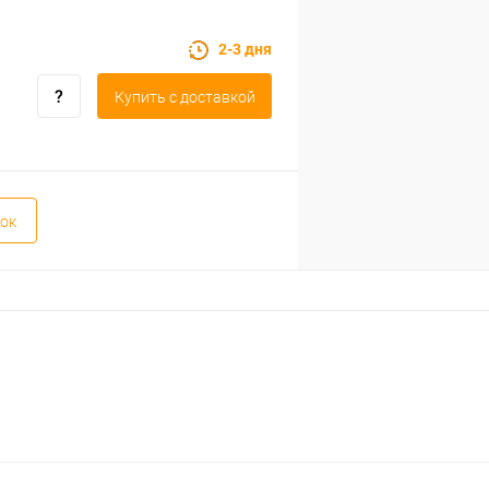
2-3 дня
Купить c доставкой
ок