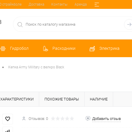
О страйкболе
Доставка
Контакты
Аренда
8
Гидробол
Расходники
Электрика
•
Кепка Army Military с велкро Black
ХАРАКТЕРИСТИКИ
ПОХОЖИЕ ТОВАРЫ
НАЛИЧИЕ
Отзывов: 0
Добавить отзыв