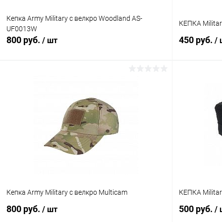
Кепка Army Military с велкро Woodland AS-
КЕПКА Milita
UF0013W
800 руб.
450 руб.
/ шт
/
В корзину
Купить в 1 клик
Сравнение
Купить в 1
В избранное
В наличии
В избранн
Кепка Army Military с велкро Multicam
КЕПКА Milita
800 руб.
500 руб.
/ шт
/