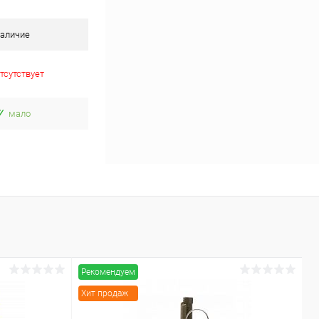
аличие
тсутствует
мало
Рекомендуем
Р
Хит продаж
Х