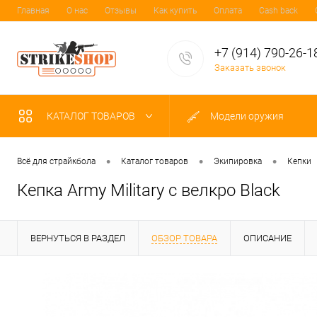
Главная
О нас
Отзывы
Как купить
Оплата
Cash back
+7 (914) 790-26-1
Заказать звонок
КАТАЛОГ ТОВАРОВ
Модели оружия
•
•
•
Всё для страйкбола
Каталог товаров
Экипировка
Кепки
Кепка Army Military с велкро Black
ВЕРНУТЬСЯ В РАЗДЕЛ
ОБЗОР ТОВАРА
ОПИСАНИЕ