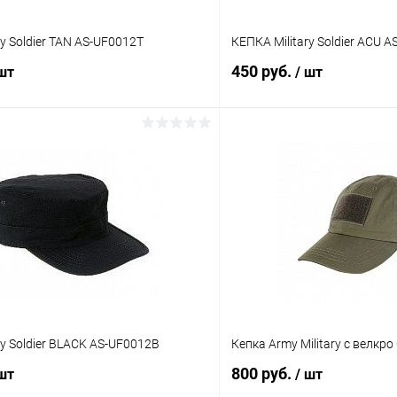
ry Soldier TAN AS-UF0012T
КЕПКА Military Soldier ACU 
450 руб.
 шт
/ шт
В корзину
В корз
 клик
Сравнение
Купить в 1 клик
ое
В наличии
В избранное
ry Soldier BLACK AS-UF0012B
Кепка Army Military с велкро 
800 руб.
 шт
/ шт