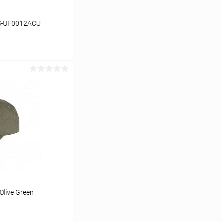
AS-UF0012ACU
ину
Сравнение
В наличии
Olive Green