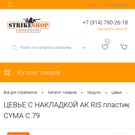
Вход
Регистрация
+7 (914) 790-26-18
Заказать звонок
0
Каталог товаров
•
•
•
•
Всё для страйкбола
Каталог товаров
Модули
Цевья
Ц
ЦЕВЬЕ С НАКЛАДКОЙ АК RIS пластик
CYMA C.79