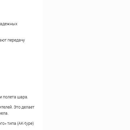
 надежных
вают передачу
и полета шара.
телей. Это делает
ела.
о» типа (AK-type)