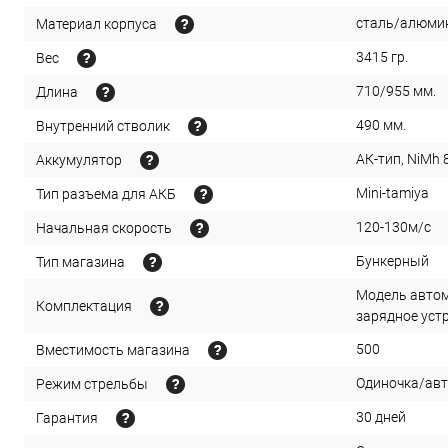
сталь/алюми
Материал корпуса
3415 гр.
Вес
710/955 мм.
Длина
490 мм.
Внутренний стволик
АК-тип, NiMh
Аккумулятор
Mini-tamiya
Тип разъема для АКБ
120-130м/с
Начальная скорость
Бункерный
Тип магазина
Модель автом
Комплектация
зарядное уст
500
Вместимость магазина
Одиночка/ав
Режим стрельбы
30 дней
Гарантия