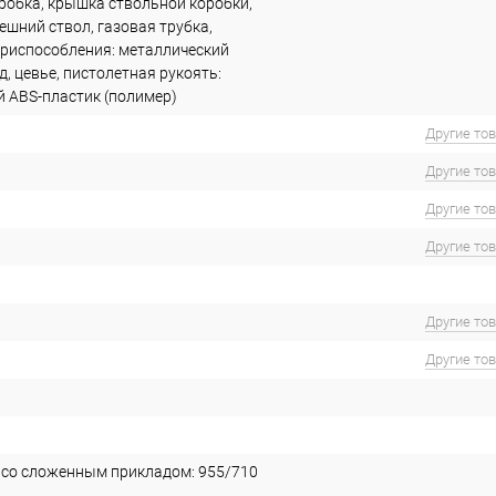
робка, крышка ствольной коробки,
ешний ствол, газовая трубка,
риспособления: металлический
, цевье, пистолетная рукоять:
 ABS-пластик (полимер)
Другие то
Другие то
Другие то
Другие то
Другие то
Другие то
со сложенным прикладом: 955/710