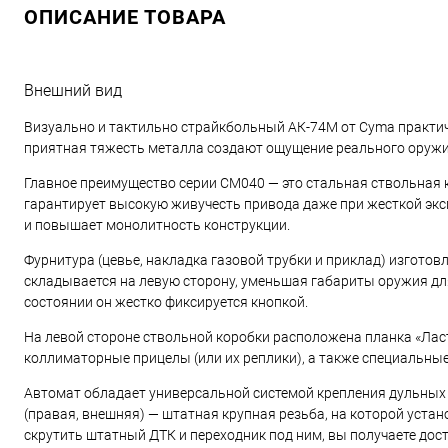
ОПИСАНИЕ ТОВАРА
Внешний вид
Визуально и тактильно страйкбольный АК-74М от Cyma практиче
приятная тяжесть металла создают ощущение реального оружия
Главное преимущество серии CM040 — это стальная ствольная 
гарантирует высокую живучесть привода даже при жесткой экс
и повышает монолитность конструкции.
Фурнитура (цевье, накладка газовой трубки и приклад) изготов
складывается на левую сторону, уменьшая габариты оружия дл
состоянии он жестко фиксируется кнопкой.
На левой стороне ствольной коробки расположена планка «Ласт
коллиматорные прицелы (или их реплики), а также специальные
Автомат обладает универсальной системой крепления дульных на
(правая, внешняя) — штатная крупная резьба, на которой устан
скрутить штатный ДТК и переходник под ним, вы получаете дос