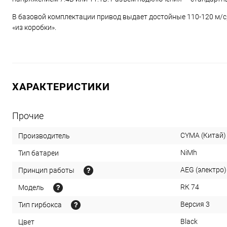
В базовой комплектации привод выдает достойные 110-120 м/с
«из коробки».
ХАРАКТЕРИСТИКИ
Прочие
CYMA (Китай)
Производитель
NiMh
Тип батареи
AEG (электро)
Принцип работы
RК 74
Модель
Версия 3
Тип гирбокса
Black
Цвет