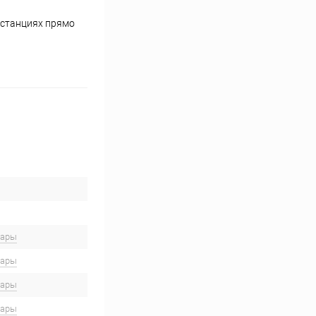
истанциях прямо
вары
вары
вары
вары