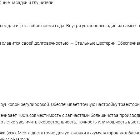
ные насадки и глушители.
ным для игр в любое время года. Внутри установлен один из самых
ии славится своей долговечностью. — Стальные шестерни. Обеспечи
олзунковой регулировкой. Обеспечивает точную настройку траектори
печивает 100% совместимость с запчастями большинства производи
 легко увеличить скорострельность, точность или мощность выстр
 (кск). Места достаточно для установки аккумуляторов «колбасног
й Mini-Tamiya.