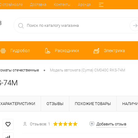
О страйкболе
Доставка
Контакты
Аренда
8
Гидробол
Расходники
Электрика
•
оматы отечественные
Модель автомата (Cyma) CM040С RKS-74M
S-74M
ХАРАКТЕРИСТИКИ
ОТЗЫВЫ
ПОХОЖИЕ ТОВАРЫ
НАЛИЧ
Отзывов: 1
Добавить отзыв