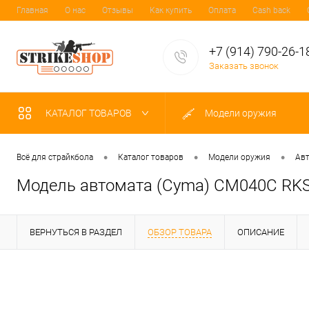
Главная
О нас
Отзывы
Как купить
Оплата
Cash back
+7 (914) 790-26-1
Заказать звонок
КАТАЛОГ ТОВАРОВ
Модели оружия
•
•
•
Всё для страйкбола
Каталог товаров
Модели оружия
Авт
Модель автомата (Cyma) CM040С RK
ВЕРНУТЬСЯ В РАЗДЕЛ
ОБЗОР ТОВАРА
ОПИСАНИЕ