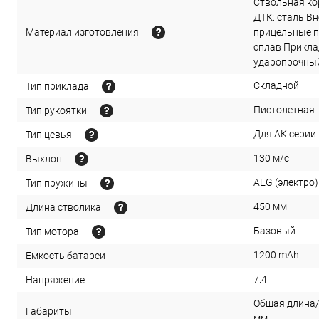
Ствольная ко
ДТК: сталь Вн
Материал изготовления
прицельные п
сплав Приклад
ударопрочный
Складной
Тип приклада
Пистолетная
Тип рукоятки
Для АК серии
Тип цевья
130 м/с
Выхлоп
AEG (электро)
Тип пружины
450 мм
Длина стволика
Базовый
Тип мотора
1200 mAh
Ёмкость батареи
7.4
Напряжение
Общая длина/
Габариты
мм