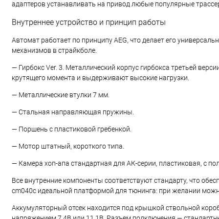
адаптеров устанавливать на привод любые популярные трассер
Внутреннее устройство и принцип работы
Автомат работает по принципу AEG, что делает его универсаль
механизмов в страйкболе.
— Гирбокс Ver. 3. Металлический корпус гирбокса третьей верс
крутящего момента и выдерживают высокие нагрузки.
— Металлические втулки 7 мм.
— Стальная направляющая пружины.
— Поршень с пластиковой гребенкой.
— Мотор штатный, короткого типа.
— Камера хоп-апа стандартная для АК-серии, пластиковая, с п
Все внутренние компоненты соответствуют стандарту, что обес
cm040c идеальной платформой для тюнинга: при желании можно
Аккумуляторный отсек находится под крышкой ствольной коробки
напряжением 7.4В или 11.1В. Разъем подключения — стандартны