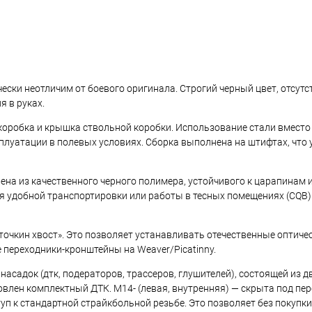
ски неотличим от боевого оригинала. Строгий черный цвет, отсутс
 в руках.
коробка и крышка ствольной коробки. Использование стали вместо
плуатации в полевых условиях. Сборка выполнена на штифтах, что
лена из качественного черного полимера, устойчивого к царапинам 
я удобной транспортировки или работы в тесных помещениях (CQB)
очкин хвост». Это позволяет устанавливать отечественные оптичес
 переходники-кронштейны на Weaver/Picatinny.
садок (дтк, подераторов, трассеров, глушителей), состоящей из д
овлен комплектный ДТК. M14- (левая, внутренняя) — скрыта под пе
туп к стандартной страйкбольной резьбе. Это позволяет без покуп