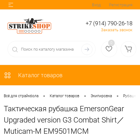
Вход
Регистрация
+7 (914) 790-26-18
Заказать звонок
0
Каталог товаров
•
•
•
Всё для страйкбола
Каталог товаров
Экипировка
Рубашки 
Тактическая рубашка EmersonGear
Upgraded version G3 Combat Shirt／
Muticam-M EM9501MCM