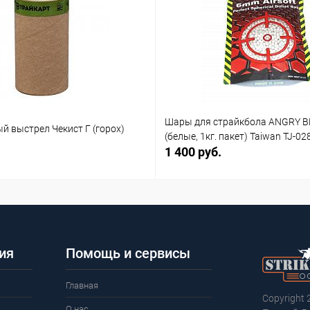
Шары для страйкбола ANGRY B
й выстрел Чекист Г (горох)
(белые, 1кг. пакет) Taiwan TJ-02
1 400 руб.
ия
Помощь и сервисы
Главная
Copyright 
О нас