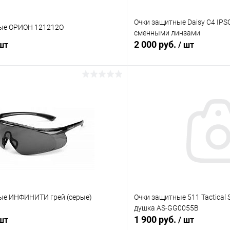
Очки защитные Daisy C4 IPSC
ые ОРИОН 121212О
сменными линзами
2 000 руб.
 шт
/ шт
В корзину
В корз
 клик
Сравнение
Купить в 1 клик
ое
В наличии
В избранное
ые ИНФИНИТИ грей (серые)
Очки защитные 511 Tactical S
душка AS-GG0055B
1 900 руб.
 шт
/ шт