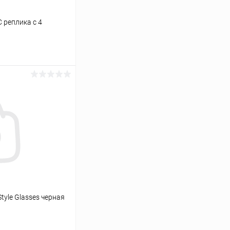
 реплика с 4
ину
Сравнение
В наличии
tyle Glasses черная