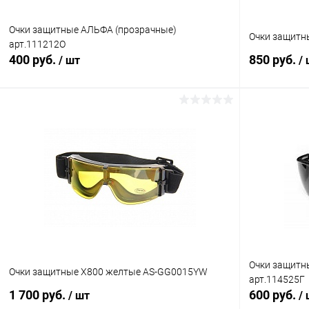
Очки защитные АЛЬФА (прозрачные)
Очки защитн
арт.111212О
400 руб.
850 руб.
/ шт
/
В корзину
Купить в 1 клик
Сравнение
Купить в 1
В избранное
В наличии
В избранн
Очки защитн
Очки защитные X800 желтые AS-GG0015YW
арт.114525Г
1 700 руб.
600 руб.
/ шт
/