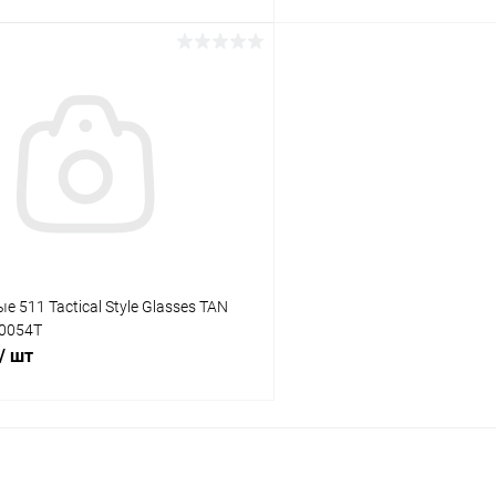
В корзину
В корз
 клик
Сравнение
Купить в 1 клик
ое
В наличии
В избранное
 511 Tactical Style Glasses TAN
0054T
/ шт
В корзину