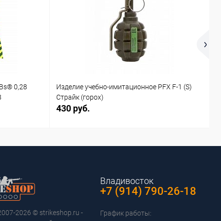
Bs® 0,28
Изделие учебно-имитационное PFX F-1 (S)
И
8
Страйк (горох)
С
430 руб.
4
Владивосток
+7 (914) 790-26-18
2007-2026 © strikeshop.ru -
График работы: