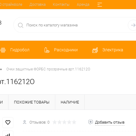
О страйкболе
Доставка
Контакты
Аренда
8
Гидробол
Расходники
Электрика
•
Очки защитные ФОРБС прозрачные арт.116212О
т.116212О
КИ
ПОХОЖИЕ ТОВАРЫ
НАЛИЧИЕ
Отзывов: 0
Добавить отзыв