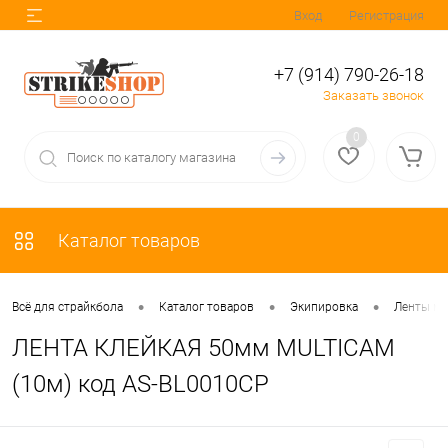
Вход
Регистрация
+7 (914) 790-26-18
Заказать звонок
0
Каталог товаров
•
•
•
Всё для страйкбола
Каталог товаров
Экипировка
Ленты м
ЛЕНТА КЛЕЙКАЯ 50мм MULTICAM
(10м) код AS-BL0010CP