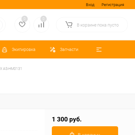
Вход
Регистрация
0
0
В корзине
пока
пусто
Экипировка
Запчасти
МОХ AS-HM0131
1 300 руб.