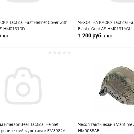
КУ Tactical Fast Helmet Cover with
ЧЕХОЛ НА КАСКУ Tactical Fas
 AS-HM0131DD
Elastic Cord AS-HM0131ACU
1 200 руб.
/ шт
/ шт
В корзину
В корз
 клик
Сравнение
Купить в 1 клик
ое
В наличии
В избранное
м EmersonGear Tactical Helmet
Чехол тактический Maritime 
тропический мультикам EM8982A
HM0085AF