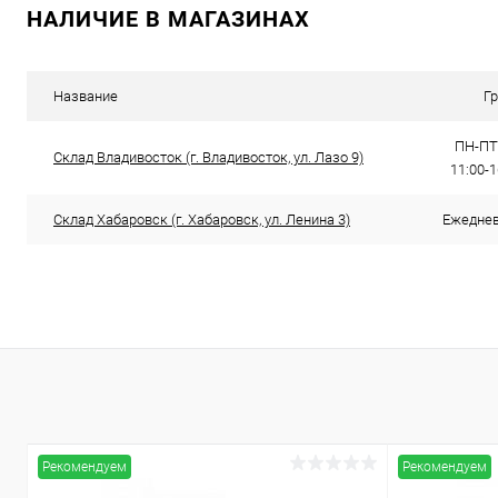
НАЛИЧИЕ В МАГАЗИНАХ
Купить в 1 клик
Сравнение
Купить в 1
В избранное
В наличии
В избранн
Название
Г
ПН-ПТ:
Склад Владивосток (г. Владивосток, ул. Лазо 9)
11:00-
Склад Хабаровск (г. Хабаровск, ул. Ленина 3)
Ежедневн
Рекомендуем
Рекомендуем