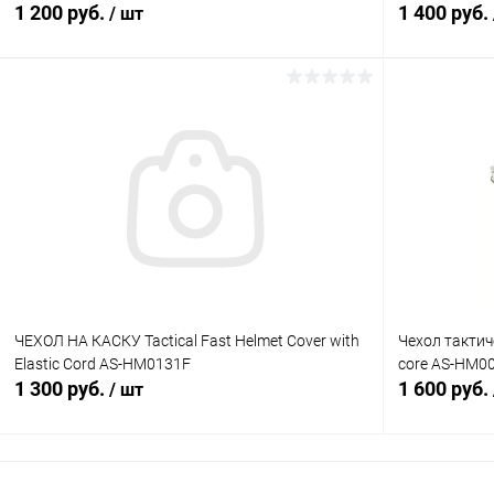
1 200 руб.
1 400 руб.
/ шт
В корзину
Купить в 1 клик
Сравнение
Купить в 1
В избранное
В наличии
В избранн
ЧЕХОЛ НА КАСКУ Tactical Fast Helmet Cover with
Чехол тактич
Elastic Cord AS-HM0131F
core AS-HM0
1 300 руб.
1 600 руб.
/ шт
В корзину