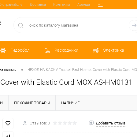
О страйкболе
Доставка
Контакты
Аренда
8
Гидробол
Расходники
Электрика
•
на шлемы
ЧЕХОЛ НА КАСКУ Tactical Fast Helmet Cover with Elastic Cord 
Cover with Elastic Cord МОХ AS-HM0131
КИ
ПОХОЖИЕ ТОВАРЫ
НАЛИЧИЕ
Отзывов: 0
Добавить отзыв