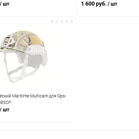
1 600 руб.
/ шт
/ шт
В корзину
В корз
 клик
Сравнение
Купить в 1 клик
ое
В наличии
В избранное
еский Maritime Multicam для Ops-
085CP
/ шт
В корзину