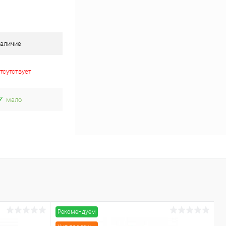
аличие
тсутствует
мало
Рекомендуем
Р