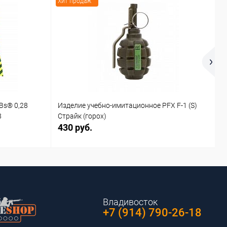
Хит продаж
Х
Bs® 0,28
Изделие учебно-имитационное PFX F-1 (S)
И
8
Страйк (горох)
С
430 руб.
4
Владивосток
+7 (914) 790-26-18