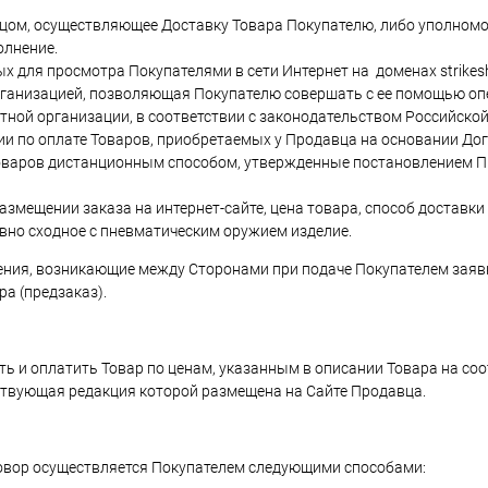
вцом, осуществляющее Доставку Товара Покупателю, либо уполномо
олнение.
х для просмотра Покупателями в сети Интернет на доменах strikes
организацией, позволяющая Покупателю совершать с ее помощью о
ной организации, в соответствии с законодательством Российско
ции по оплате Товаров, приобретаемых у Продавца на основании До
оваров дистанционным способом, утвержденные постановлением 
змещении заказа на интернет-сайте, цена товара, способ доставки 
вно сходное с пневматическим оружием изделие.
ения, возникающие между Сторонами при подаче Покупателем заявк
а (предзаказ).
ять и оплатить Товар по ценам, указанным в описании Товара на с
ствующая редакция которой размещена на Сайте Продавца.
говор осуществляется Покупателем следующими способами: