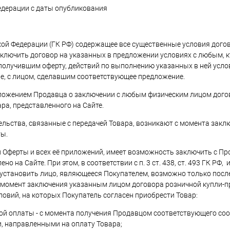
едерации с даты опубликования
ийской Федерации (ГК РФ) содержащее все существенные условия дого
ключить договор на указанных в предложении условиях с любым, к
 получившим оферту, действий по выполнению указанных в ней усло
е, с лицом, сделавшим соответствующее предложение.
едложением Продавца о заключении с любым физическим лицом дого
ра, представленного на Сайте.
тельства, связанные с передачей Товара, возникают с момента зак
ты.
й Оферты и всех её приложений, имеет возможность заключить с П
на Сайте. При этом, в соответствии с п. 3 ст. 438, ст. 493 ГК РФ, и
о установить лицо, являющееся Покупателем, возможно только пос
, момент заключения указанным лицом договора розничной купли-
словий, на которых Покупатель согласен приобрести Товар:
ьной оплаты - с момента получения Продавцом соответствующего с
, направленными на оплату Товара;