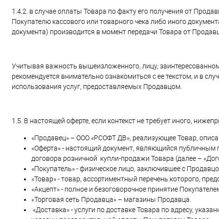
1.4.2. в случае оплаты Товара по факту его получения от Про
Покупателю кассового или товарного чека либо иного документ
документа) производится в момент передачи Товара от Прода
Учитывая важность вышеизложенного, лицу, заинтересованному
рекомендуется внимательно ознакомиться с ее текстом, и в случ
использования услуг, предоставляемых Продавцом.
1.5. В настоящей оферте, если контекст не требует иного, ниж
«Продавец» – ООО «РСОФТ ДВ», реализующее Товар, описа
«Оферта» - настоящий документ, являющийся публичным
договора розничной купли-продажи Товара (далее – «Дого
«Покупатель» - физическое лицо, заключившее с Продавцо
«Товар» - товар, ассортиментный перечень которого, пред
«Акцепт» - полное и безоговорочное принятие Покупателе
«Торговая сеть Продавца» – магазины Продавца.
«Доставка» - услуги по доставке Товара по адресу, указа