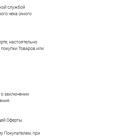
ской службой
ого чека (иного
рте, настоятельно
т покупки Товаров или
 о заключении
ения.
щей Оферты.
му Покупателем, при