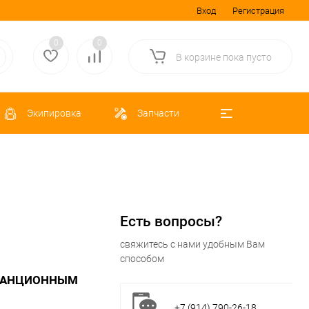
Вход
Регистрация
0
0
В корзине
пока
пусто
Экипировка
Запчасти
Есть вопросы?
свяжитесь с нами удобным Вам
способом
СТАНЦИОННЫМ
+7 (914) 790-26-18