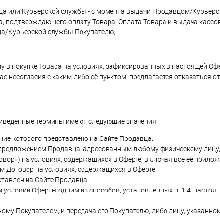
давца или Курьерской службы - с момента выдачи Продавцом/Курьер
а, подтверждающего оплату Товара. Оплата Товара и выдача кассов
вца/Курьерской службы Покупателю;
 в покупке Товара на условиях, зафиксированных в настоящей Офе
ае несогласия с каким-либо её пунктом, предлагается отказаться о
еприведенные термины имеют следующие значения:
ние которого представлено на Сайте Продавца.
 предложением Продавца, адресованным любому физическому лицу,
вор») на условиях, содержащихся в Оферте, включая все её прилож
м Договор на условиях, содержащихся в Оферте.
ставлен на Сайте Продавца.
м условий Оферты одним из способов, установленных п. 1.4. настоя
нному Покупателем, и передача его Покупателю, либо лицу, указанно