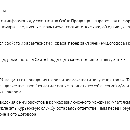
ься.
угая информация, указанная на Сайте Продавца – справочная инфо
 Товара. Продавец не гарантирует соответствие каждой единицы Т
хся свойств и характеристик Товара, перед заключением Договора 
ца, указанного на Сайте Продавца в качестве контактных данных.
00% защиты от попадания шаров и возможности получения травм. Т
 движение шара (поглотил часть его кинетической энергии) и/или 
ых Товаром.
оведения с ним расчетов в рамках заключенного между Покупателе
влекать Курьерскую службу, оставаясь ответственным перед Поку
юченного Договора.