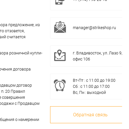
вора предложение, из
manager@strikeshop.ru
то отзовется,
вий считается
вора розничной купли-
г. Владивосток, ул. Лазо 9,
офис 106
лючения договора
Вт-Пт : с 11:00 до 19:00
родавцом договор
Сб : с 11:00 до 17:00
 п. 20 Правил
Вс, Пн : выходной
ле совершения
продажи с Продавцом
Обратная связь
ообщения о намерении