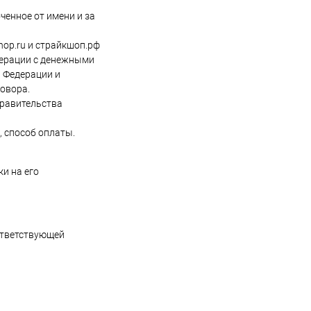
ченное от имени и за
hop.ru и страйкшоп.рф
перации с денежными
й Федерации и
говора.
Правительства
, способ оплаты.
и на его
оответствующей