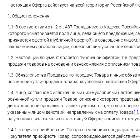
Настоящая Оферта действует на всей территории Российской Ф
1. Общие положения.
1.1. В соответствии с п. 2 ст. 437 Гражданского Кодекса Росс
которого усматривается воля лица, делающего предложение, за
признается офертой (публичной офертой), а совершение лицом,
заключением договора лицом, совершившим указанное действи
1.2. Настоящий документ является публичной офертой, т.е. пр
продажи товаров на основании ознакомления с описанием това
1.3. Обязательства Продавца по передаче Товара и иные обяза
розничной купли-продажи Товара на условиях настоящей Офер
1.4. Лицо, согласное с изложенными ниже условиями настояще
розничной купли-продажи Товара, описание которого представлено 
дистанционной продажи, а также с учетом того, что достоверн
указанным лицом действий, направленных на оплату Товара
[1]
на условиях, изложенных в настоящей Оферте, зависит от тех у
1.4.1. в случае приобретения Товара на условиях предварител
Покупателя приобрести Товар, сопровождающегося действиями