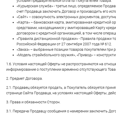
условии предварительной оплаты Покупателем Товара.
«Курьерская служба» - третье лицо, определяемое Прода
счет Продавца заключать Договор и производить его исп
«Сайт» – совокупность электронных документов, доступны
«Карта» – банковская карта, эмитированная кредитной 
средствами, находящимися у эмитировавшей Карту кредит
договором с кредитной организацией, в том числе опера
«Правила дистанционной продажи» - Правила продажи т
Российской Федерации от 27 сентября 2007 года № 612.
«Заказ» – выбранные позиции товаров покупателем при ра
«Модель страйкбольного оружия», «Привод» – конструкти
1.6. Условия настоящей Оферты не распространяются на отнош
информирование о поступлении временно отсутствующего Товар
2. Предмет Договора.
2.1. Продавец обязуется продать, а Покупатель обязуется прин
странице Сайта Продавца, на условиях настоящей Оферты, дей
3. Права и обязанности Сторон.
3.1. Передача Продавцу сообщения о намерении заключить До