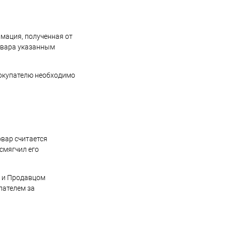
рмация, полученная от
овара указанным
Покупателю необходимо
овар считается
смягчил его
м и Продавцом
пателем за