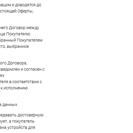
авцом и доводятся до
астоящей Оферты,
 чего Договор между
вца Покупателю.
выбранный Покупателем
сто, выбранное
ого Договора,
сведомлен и согласен с
иях
еля в соответствии с
 к исполнению
а данных.
ередавать достоверную
ует, а покупатель
рана устройств для