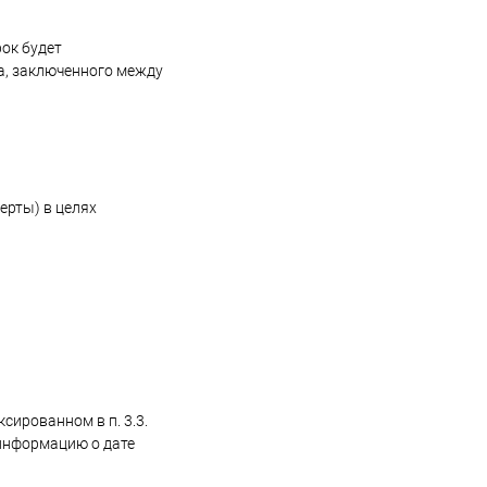
ок будет
а, заключенного между
ерты) в целях
сированном в п. 3.3.
 информацию о дате