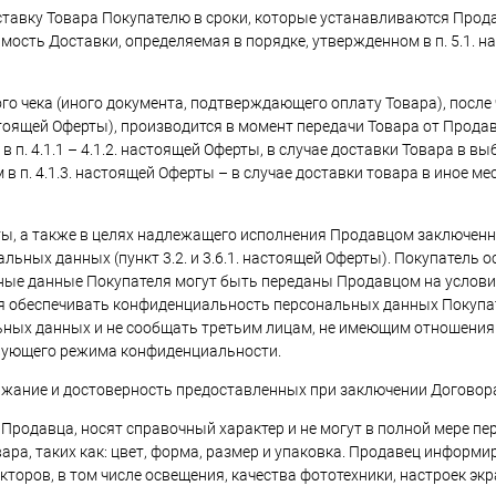
ставку Товара Покупателю в сроки, которые устанавливаются Прод
мость Доставки, определяемая в порядке, утвержденном в п. 5.1. н
ого чека (иного документа, подтверждающего оплату Товара), после
стоящей Оферты), производится в момент передачи Товара от Прода
п. 4.1.1 – 4.1.2. настоящей Оферты, в случае доставки Товара в 
в п. 4.1.3. настоящей Оферты – в случае доставки товара в иное ме
рты, а также в целях надлежащего исполнения Продавцом заключенн
льных данных (пункт 3.2. и 3.6.1. настоящей Оферты). Покупатель о
льные данные Покупателя могут быть переданы Продавцом на услов
 обеспечивать конфиденциальность персональных данных Покупат
ьных данных и не сообщать третьим лицам, не имеющим отношения
твующего режима конфиденциальности.
ержание и достоверность предоставленных при заключении Договор
Продавца, носят справочный характер и не могут в полной мере п
а, таких как: цвет, форма, размер и упаковка. Продавец информир
кторов, в том числе освещения, качества фототехники, настроек эк