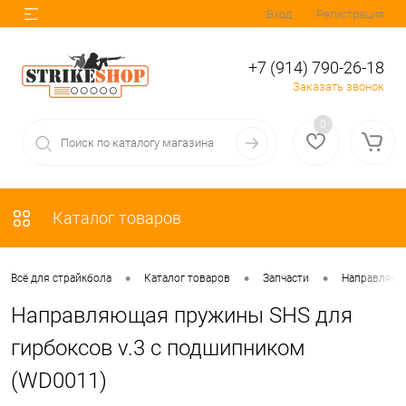
Вход
Регистрация
+7 (914) 790-26-18
Заказать звонок
0
Каталог товаров
•
•
•
Всё для страйкбола
Каталог товаров
Запчасти
Направляющ
Направляющая пружины SHS для
гирбоксов v.3 с подшипником
(WD0011)