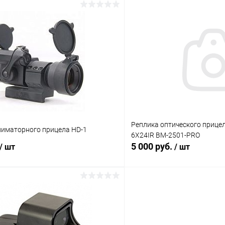
В корзину
В корз
 клик
Сравнение
Купить в 1 клик
ое
В наличии
В избранное
Реплика оптического прицел
лиматорного прицела HD-1
6X24IR BM-2501-PRO
5 000 руб.
/ шт
/ шт
В корзину
В корз
 клик
Сравнение
Купить в 1 клик