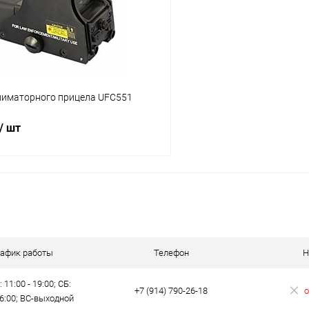
ое
В наличии
В избранное
лиматорного прицела UFC551
/ шт
В корзину
 клик
Сравнение
ое
В наличии
рафик работы
Телефон
Н
 11:00 - 19:00; СБ:
+7 (914) 790-26-18
о
16:00; ВС-выходной