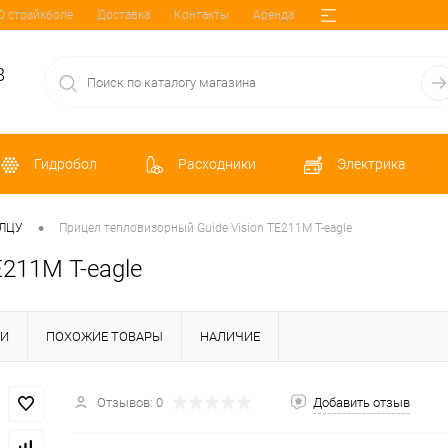
О страйкболе
Доставка
Контакты
Аренда
8
Гидробол
Расходники
Электрика
•
 ЛЦУ
Прицел тепловизорный Guide Vision TE211M T-eagle
E211M T-eagle
КИ
ПОХОЖИЕ ТОВАРЫ
НАЛИЧИЕ
Отзывов: 0
Добавить отзыв