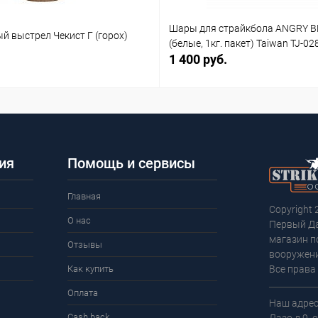
Шары для страйкбола ANGRY B
й выстрел Чекист Г (горох)
(белые, 1кг. пакет) Taiwan TJ-02
1 400 руб.
ия
Помощь и сервисы
Главная
Copyright 
О нас
Первый Д
магазин п
Отзывы
вооружени
Как купить
Все права
Оплата
Наш адрес:
Cash back