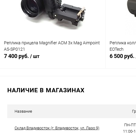
В избранное
В наличии
В избранн
Реплика прицела Magnifier ACM 3x Mag Aimpoint
Реплика кол
AS-SP0121
EOTech
7 400 руб.
6 500 руб.
/ шт
В корзину
НАЛИЧИЕ В МАГАЗИНАХ
Купить в 1 клик
Сравнение
Купить в 1
В избранное
В наличии
В избранн
Название
Г
ПН-ПТ:
Склад Владивосток (г. Владивосток, ул. Лазо 9)
11:00-