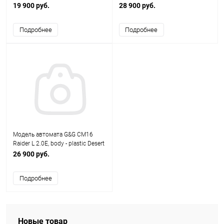
6.5 inch (Gray)
19 900 руб.
28 900 руб.
Подробнее
Подробнее
Модель автомата G&G CM16
Raider L 2.0E, body - plastic Desert
Tan (130-140 m/s) EGC-16P-R2E-
26 900 руб.
DNB-NCM
Подробнее
Новые товар