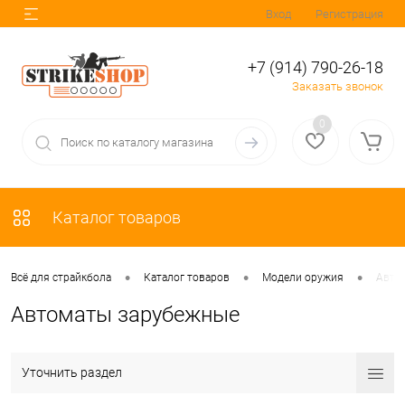
Вход
Регистрация
+7 (914) 790-26-18
Заказать звонок
0
Каталог товаров
•
•
•
Всё для страйкбола
Каталог товаров
Модели оружия
Авто
Автоматы зарубежные
Уточнить раздел