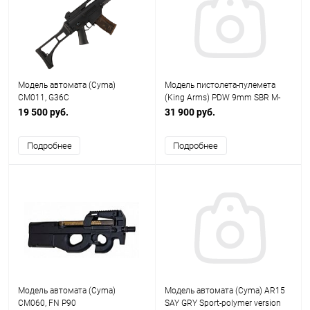
Модель автомата (Cyma)
Модель пистолета-пулемета
CM011, G36C
(King Arms) PDW 9mm SBR M-
LOK (Black)
19 500 руб.
31 900 руб.
Подробнее
Подробнее
Модель автомата (Cyma)
Модель автомата (Cyma) AR15
CM060, FN P90
SAY GRY Sport-polymer version