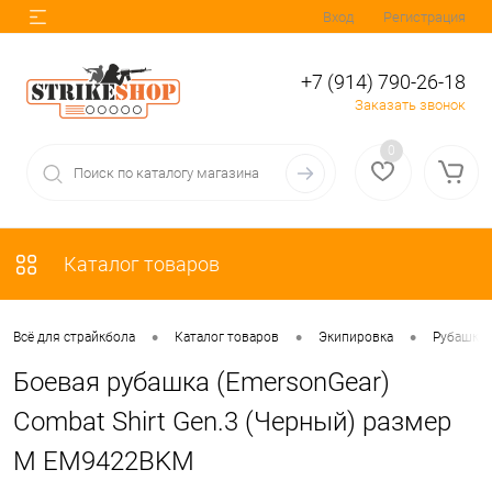
Вход
Регистрация
+7 (914) 790-26-18
Заказать звонок
0
Каталог товаров
•
•
•
Всё для страйкбола
Каталог товаров
Экипировка
Рубашки 
Боевая рубашка (EmersonGear)
Combat Shirt Gen.3 (Черный) размер
M EM9422BKM