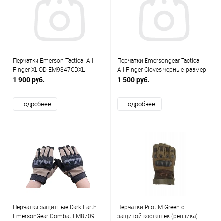
Перчатки Emerson Tactical All
Перчатки Emersongear Tactical
Finger XL OD EM9347ODXL
All Finger Gloves черные, размер
XL EM9347BKXL
1 900 руб.
1 500 руб.
Подробнее
Подробнее
Перчатки защитные Dark Earth
Перчатки Pilot M Green с
EmersonGear Combat EM8709
защитой костяшек (реплика)