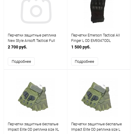
Перчатки защитные реплика
Перчатки Emerson Tactical All
New Style Airsoft Tactical Full
Finger L OD EM9347ODL
Finger Gloves XL AS-PG0027T
2 700 руб.
1 500 руб.
Подробнее
Подробнее
Перчатки защитные беспалые
Перчатки защитные беспалые
Impact Elite OD реплика size XL
Impact Elite OD реплика size L