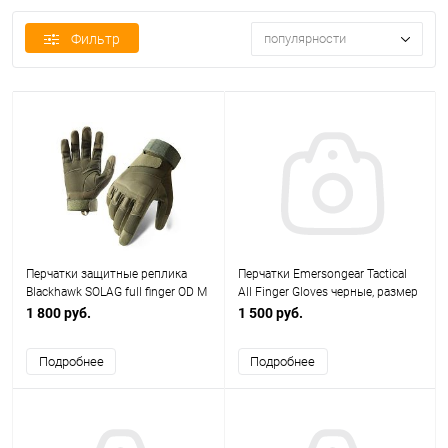
Фильтр
популярности
Перчатки защитные реплика
Перчатки Emersongear Tactical
Blackhawk SOLAG full finger OD М
All Finger Gloves черные, размер
L EM9347BKL
1 800 руб.
1 500 руб.
Подробнее
Подробнее