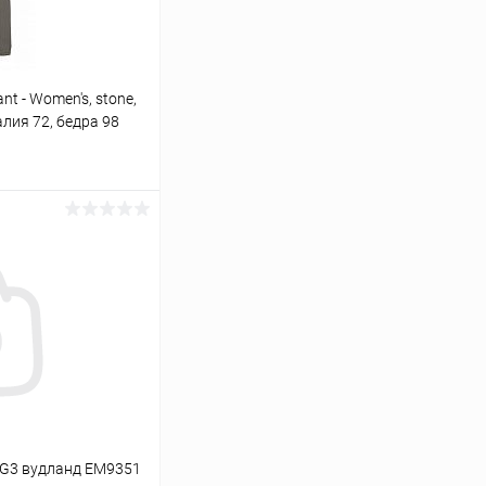
nt - Women's, stone,
талия 72, бедра 98
ину
Сравнение
В наличии
 G3 вудланд EM9351