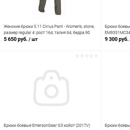
Женские брюки 5.11 Cirrus Pant - Women's, stone,
Брюки боевы
размер regular 4: рост 164, талия 64, бедра 90
EM9351MC34 
5 650 руб.
9 300 руб.
/ шт
В корзину
Купить в 1 клик
Сравнение
Купить в 1
В избранное
В наличии
В избранн
Брюки боевые EmersonGear G3 койот (2017V)
Брюки боевы