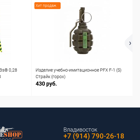
Хит продаж
Х
Bs® 0,28
Изделие учебно-имитационное PFX F-1 (S)
И
8
Страйк (горох)
С
430 руб.
4
Владивосток
+7 (914) 790-26-18