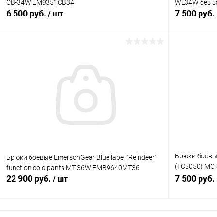
CB-34W EM9351CB34
WL34W без з
6 500 руб.
7 500 руб.
/ шт
В корзину
Купить в 1 клик
Сравнение
Купить в 1
В избранное
В наличии
В избранн
Брюки боевы
Брюки боевые EmersonGear Blue label "Reindeer"
(TC5050) MC
function cold pants MT 36W EMB9640MT36
EM9351MC30
22 900 руб.
7 500 руб.
/ шт