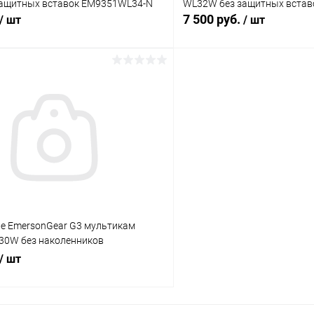
ащитных вставок EM9351WL34-N
WL32W без защитных вста
7 500 руб.
/ шт
/ шт
В корзину
В корз
 клик
Сравнение
Купить в 1 клик
ое
В наличии
В избранное
е EmersonGear G3 мультикам
 30W без наколенников
-N
/ шт