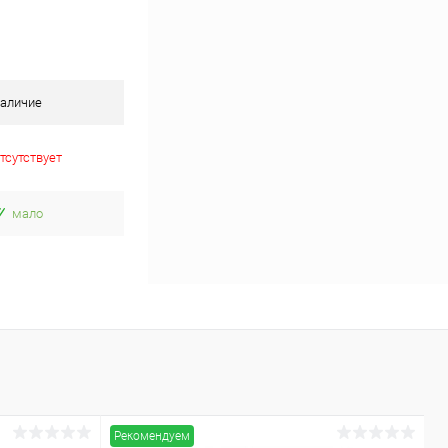
аличие
тсутствует
мало
Рекомендуем
Р