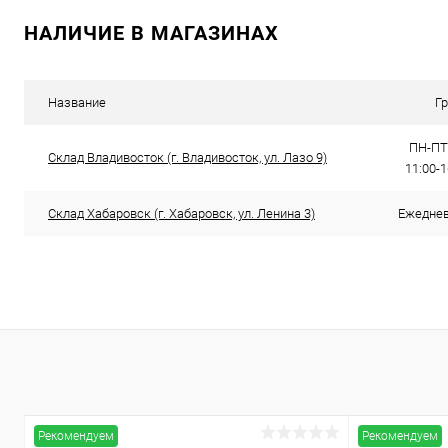
В корзину
НАЛИЧИЕ В МАГАЗИНАХ
Купить в 1 клик
Сравнение
Купить в 1
В избранное
В наличии
В избранн
Название
Г
ПН-ПТ:
Склад Владивосток (г. Владивосток, ул. Лазо 9)
11:00-
Склад Хабаровск (г. Хабаровск, ул. Ленина 3)
Ежедневн
Рекомендуем
Рекомендуем