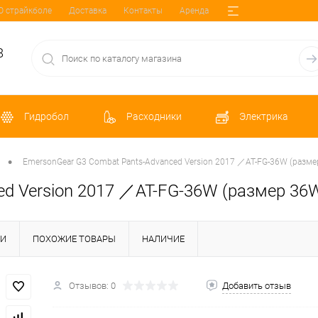
О страйкболе
Доставка
Контакты
Аренда
8
Гидробол
Расходники
Электрика
•
EmersonGear G3 Combat Pants-Advanced Version 2017 ／AT-FG-36W (раз
ed Version 2017 ／AT-FG-36W (размер 3
КИ
ПОХОЖИЕ ТОВАРЫ
НАЛИЧИЕ
Отзывов: 0
Добавить отзыв