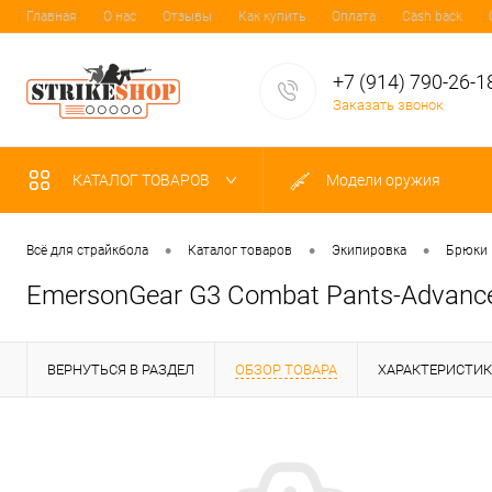
Главная
О нас
Отзывы
Как купить
Оплата
Cash back
+7 (914) 790-26-1
Заказать звонок
КАТАЛОГ ТОВАРОВ
Модели оружия
•
•
•
Всё для страйкбола
Каталог товаров
Экипировка
Брюки
EmersonGear G3 Combat Pants-Advanc
ВЕРНУТЬСЯ В РАЗДЕЛ
ОБЗОР ТОВАРА
ХАРАКТЕРИСТИ