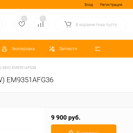
Вход
Регистрация
0
0
В корзине
пока
пусто
Экипировка
Запчасти
мер 36W) EM9351AFG36
6W) EM9351AFG36
9 900 руб.