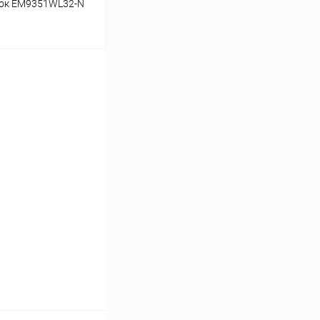
вок EM9351WL32-N
ину
Сравнение
В наличии