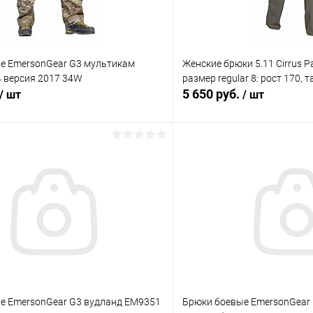
е EmersonGear G3 мультикам
Женские брюки 5.11 Cirrus Pa
версия 2017 34W
размер regular 8: рост 170, 
5 650 руб.
/ шт
/ шт
В корзину
В корз
 клик
Сравнение
Купить в 1 клик
ое
В наличии
В избранное
е EmersonGear G3 вудланд EM9351
Брюки боевые EmersonGear